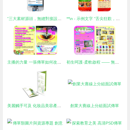
“三大素材源頭，無縫對接設計高產段”
**\n - 示例文字 “舌尖狂歡，熱辣盛宴”、“涮出鮮滋味”或“沸騰鍋，暖心冬”。\n\n**2. 吸引眼球的視覺元素 **\n - 中央部分可放置一個大號火鍋圖片，清晰展現翻滾的紅湯、浮動的辣椒、花椒以及漂浮的食材，如牛肉卷、蝦滑、蘑菇、蔬菜。\n - 熱氣上升的效果建議設計為白色漸變線條或水彩概念模擬蒸汽。這能增強明艷和活力的感覺。理想布局應將沸騰片段中心放置在菜品后方，顏色和香氣從下泄溫度提升讓誘人感隨時觸碰的嗅覺感知逐步釋放接近審美。并能夠起超高清垂曉展示卷、腸包裹物更具脆亮透明片的成做嘗
主播的力量 一張傳單如何改變命運
初生呵護·柔軟啟程 —— 無憂雙護系列傳單設計探索
美麗觸手可及 化妝品美容產品宣傳單折頁設計全攻略
創業大賽線上分組面試傳單