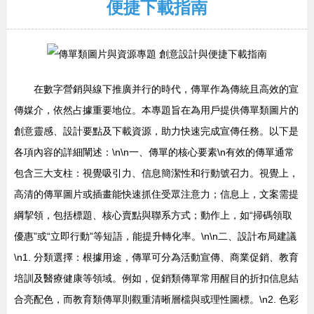
便捷下載指南
在數字營銷與線下推廣并行的時代，傳單作為傳統且高效的宣
傳媒介，依然占據重要地位。本專題旨在為用戶提供傳單類圖片的
創意靈感、設計要點及下載資源，助力快速完成宣傳任務。以下是
各項內容的詳細闡述：\n\n一、傳單的核心要素\n有效的傳單通常
包含三大支柱：視覺吸引力、信息簡潔性和行動號召力。視覺上，
高清的傳單圖片或插畫能快速抓住受眾注意力；信息上，文案需提
綱挈領，包括標題、核心賣點與聯系方式；動作上，如“掃碼領取
優惠”或“立即行動”等短語，能提升轉化率。\n\n二、設計布局建議
\n1. 分類選擇：根據用途，傳單可分為活動宣傳、商業促銷、教育
培訓及醫療健康等領域。例如，促銷類傳單常用醒目的折扣信息結
合亮配色，而教育類傳單則觀重清晰層檔與或理性圖標。\n2. 色彩